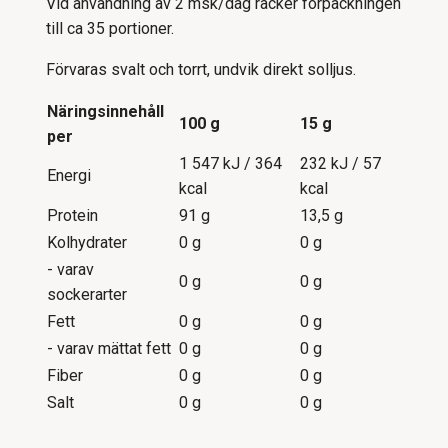
Vid användning av 2 msk/dag räcker förpackningen
till ca 35 portioner.
Förvaras svalt och torrt, undvik direkt solljus.
Näringsinnehåll
100 g
15 g
per
1 547 kJ / 364
232 kJ / 57
Energi
kcal
kcal
Protein
91 g
13,5 g
Kolhydrater
0 g
0 g
- varav
0 g
0 g
sockerarter
Fett
0 g
0 g
- varav mättat fett
0 g
0 g
Fiber
0 g
0 g
Salt
0 g
0 g