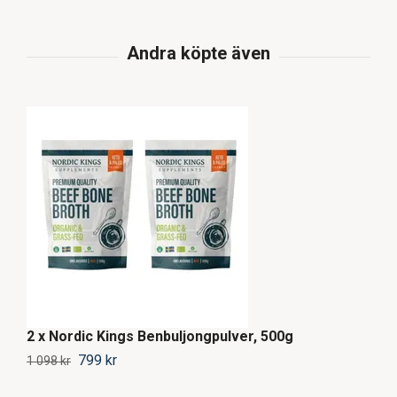
2 x Nordic Kings Benbuljongpulver, 500g
2
799 kr
19
1 098 kr