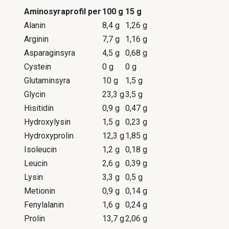
Aminosyraprofil per
100 g
15 g
Alanin
8,4 g
1,26 g
Arginin
7,7 g
1,16 g
Asparaginsyra
4,5 g
0,68 g
Cystein
0 g
0 g
Glutaminsyra
10 g
1,5 g
Glycin
23,3 g
3,5 g
Hisitidin
0,9 g
0,47 g
Hydroxylysin
1,5 g
0,23 g
Hydroxyprolin
12,3 g
1,85 g
Isoleucin
1,2 g
0,18 g
Leucin
2,6 g
0,39 g
Lysin
3,3 g
0,5 g
Metionin
0,9 g
0,14 g
Fenylalanin
1,6 g
0,24 g
Prolin
13,7 g
2,06 g