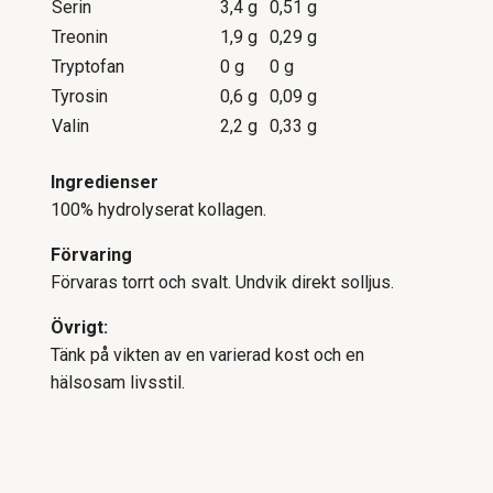
Serin
3,4 g
0,51 g
Treonin
1,9 g
0,29 g
Tryptofan
0 g
0 g
Tyrosin
0,6 g
0,09 g
Valin
2,2 g
0,33 g
Ingredienser
100% hydrolyserat kollagen.
Förvaring
Förvaras torrt och svalt. Undvik direkt solljus.
Övrigt:
Tänk på vikten av en varierad kost och en
hälsosam livsstil.