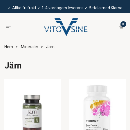
✓ Alltid fri frakt ✓ 1-4 vardagars leverans ✓ Betala med Klarna
0
Hem
Mineraler
Järn
Järn