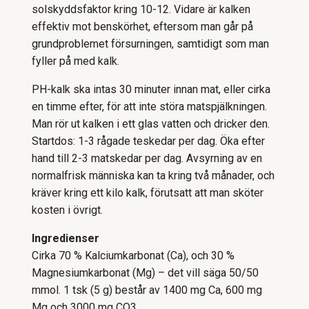
solskyddsfaktor kring 10-12. Vidare är kalken
effektiv mot benskörhet, eftersom man går på
grundproblemet försurningen, samtidigt som man
fyller på med kalk.
PH-kalk ska intas 30 minuter innan mat, eller cirka
en timme efter, för att inte störa matspjälkningen.
Man rör ut kalken i ett glas vatten och dricker den.
Startdos: 1-3 rågade teskedar per dag. Öka efter
hand till 2-3 matskedar per dag. Avsyrning av en
normalfrisk människa kan ta kring två månader, och
kräver kring ett kilo kalk, förutsatt att man sköter
kosten i övrigt.
Ingredienser
Cirka 70 % Kalciumkarbonat (Ca), och 30 %
Magnesiumkarbonat (Mg) – det vill säga 50/50
mmol. 1 tsk (5 g) består av 1400 mg Ca, 600 mg
Mg och 3000 mg CO3.