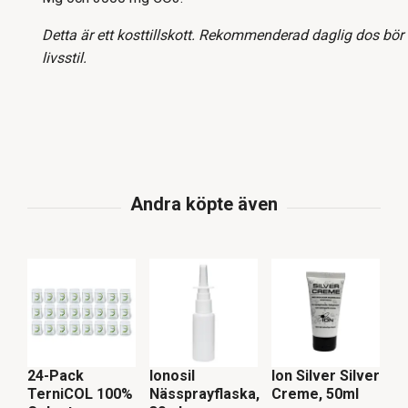
Detta
är
ett
kosttillskott
.
Rekommenderad
daglig
dos
bör
livsstil.
24-Pack
Ionosil
Ion Silver Silver
6 
TerniCOL 100%
Nässprayflaska,
Creme, 50ml
N