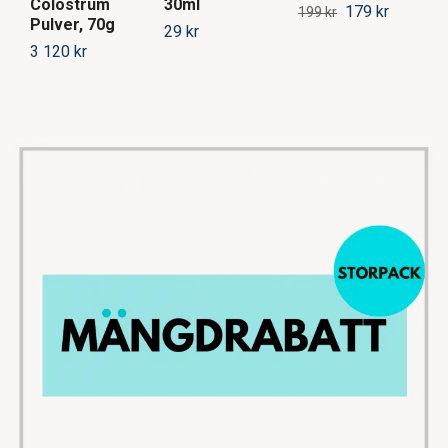
Colostrum
30ml
90
179 kr
199 kr
Pulver, 70g
29 kr
96
3 120 kr