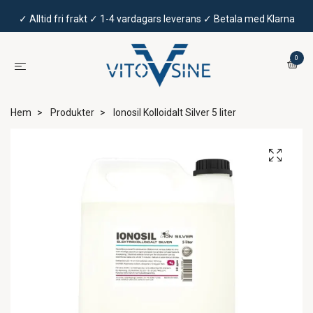
✓ Alltid fri frakt ✓ 1-4 vardagars leverans ✓ Betala med Klarna
0
Hem
Produkter
Ionosil Kolloidalt Silver 5 liter