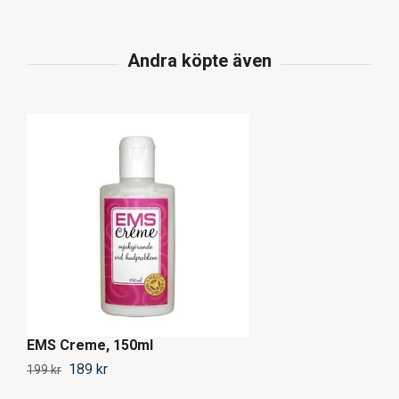
EMS Creme, 150ml
6
189 kr
199 kr
3 