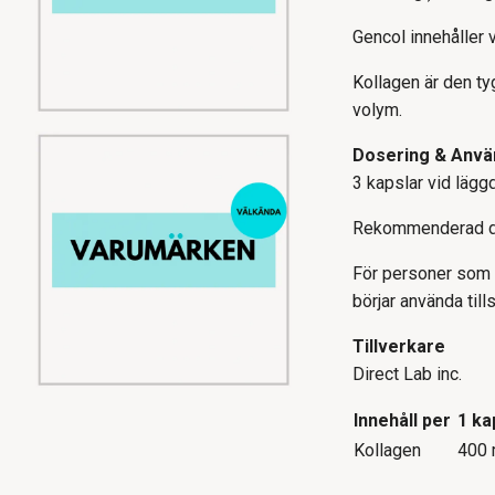
Gencol innehåller 
Kollagen är den ty
volym.
Dosering & Anvä
3 kapslar vid lägg
Rekommenderad dos 
För personer som t
börjar använda til
Tillverkare
Direct Lab inc.
Innehåll per
1 ka
Kollagen
400