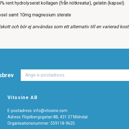
% rent hydrolyserat kollagen (från nötkreatur), gelatin (kapsel).
psel samt 10mg magnesium sterate
llskott och bör ej användas som ett alternativ till en varierad kost
sbrev
Vitosine AB
E-postadress:
info@vitosine.com
Adress: Flöjelbergsgatan 8B, 431 37 Mölndal
Organisationsnummer: 559118-9625