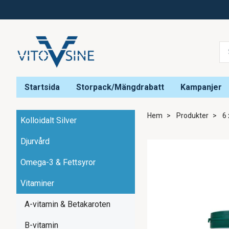
Startsida
Storpack/Mängdrabatt
Kampanjer
Hem
Produkter
6 
Kolloidalt Silver
Djurvård
Omega-3 & Fettsyror
Vitaminer
A-vitamin & Betakaroten
B-vitamin