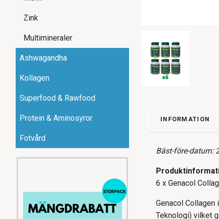
Zink
Multimineraler
Ashwagandha
Kollagen
Superfood & Rawfood
Protein & Aminosyror
INFORMATION
Fotvård
Bäst-före-datum: 
Produktinformat
6 x Genacol Colla
Genacol Collagen 
Teknologi) vilket 