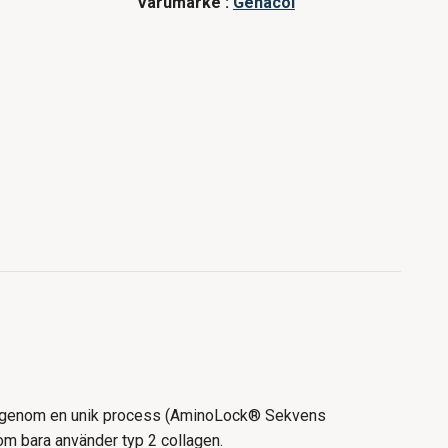
Varumärke :
Genacol
lts genom en unik process (AminoLock® Sekvens
som bara använder typ 2 collagen.