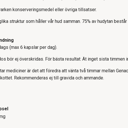
varken konserveringsmedel eller övriga tillsatser.
glika struktur som håller vår hud samman. 75% av hudytan består
ndning
dags (max 6 kapslar per dag).
bör ej överskridas. För bästa resultat: Ät inget sista timmen inn
ar mediciner är det att föredra att vänta två timmar mellan Gena
lskottet. Rekommenderas ej till gravida och ammande.
psel
 mg