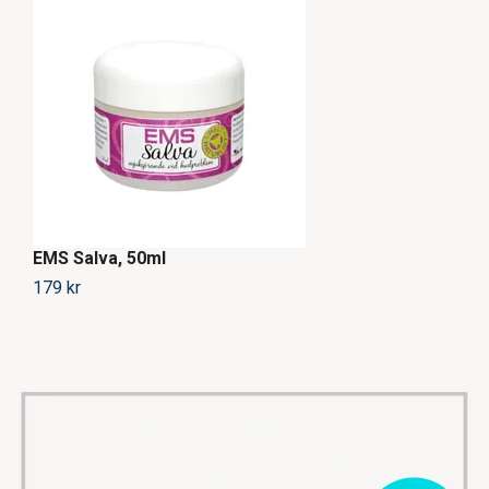
EMS Salva, 50ml
3
179 kr
78