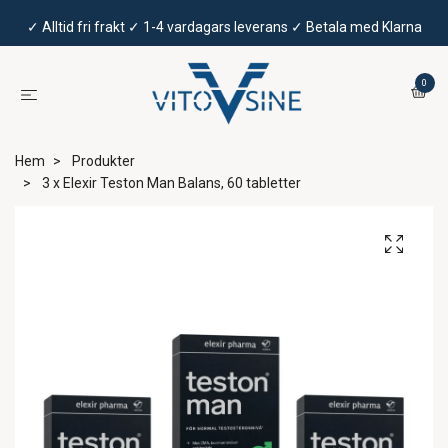
✓ Alltid fri frakt ✓ 1-4 vardagars leverans ✓ Betala med Klarna
0
Hem
Produkter
3 x Elexir Teston Man Balans, 60 tabletter