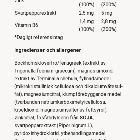
Zink
(100%)
(200%)
Svartpepparextrakt
2,5 mg
5 mg
1,4 mg
2,8 mg
Vitamin B6
(100%)
(200%)
*Dagligt referensintag
Ingredienser och allergener
Bockhornsklöverfrö/fenugreek (extrakt av
Trigonella foenum-graecum), magnesiumoxid,
extrakt av Terminalia chebula, fyllnadsmedel
(mikrokristallinisk cellulosa och dikalciumvätesul­
fat), magnesiumcitrat, klumpförebyggande medel
(tvärbunden natri­umkarboximetylcellulosa,
kiseldioxid, magnesiumsalter av fettsyror),
zinkcitrat, fosfatidylserin från
SOJA
,
svartpepparextrakt (Piper nigrum L),
pyridoxinhydroklorid, ytbehandlingsmedel