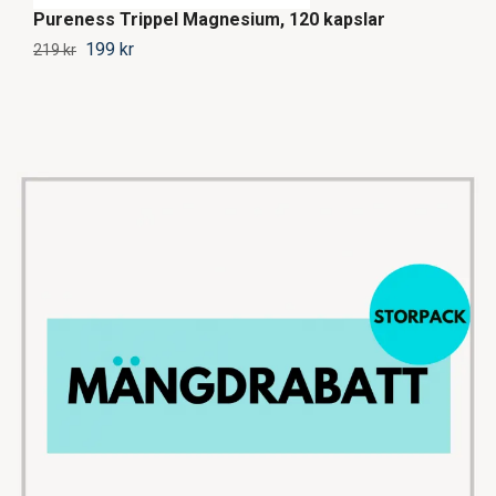
Pureness Trippel Magnesium, 120 kapslar
6
199 kr
84
219 kr