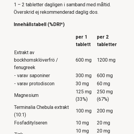
1 – 2 tabletter dagligen i samband med måltid.
Överskrid ej rekommenderad daglig dos.
Innehållstabell (%DRI*)
per 1
per 2
tablett
tabletter
Extrakt av
bockhornsklöverfrö /
600 mg
1200 mg
fenugreek
- varav saponiner
300 mg
600 mg
- varav protodiscon
30 mg
60 mg
125 mg
250 mg
Magnesium
(33%)
(67%)
Terminalia Chebula extrakt
100 mg
200 mg
(10:1)
Fosfaditylseren
10 mg
20 mg
10 mg
20 mg