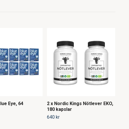
Blue Eye, 64
2 x Nordic Kings Nötlever EKO,
Upgr
180 kapslar
kaps
640 kr
245 