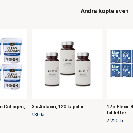
an Collagen,
3 x Astaxin, 120 kapslar
12 x Elexir 
tabletter
930 kr
2 220 kr