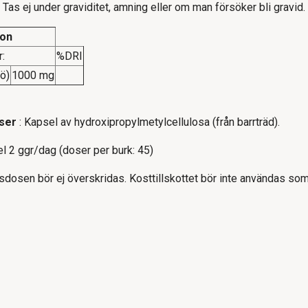
 Tas ej under graviditet, amning eller om man försöker bli gravid.
ion
r:
%DRI
ö)
1000 mg
nser
: Kapsel av hydroxipropylmetylcellulosa (från barrträd).
l 2 ggr/dag (doser per burk: 45)
dosen bör ej överskridas. Kosttillskottet bör inte användas som et