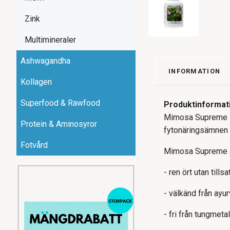
Zink
Multimineraler
Ashwagandha
INFORMATION
Kollagen
Superfood & Rawfood
Produktinformat
Mimosa Supreme in
Protein & Aminosyror
fytonäringsämnen s
Fotvård
Mimosa Supreme ä
- ren ört utan tills
- välkänd från ayur
- fri från tungmetal