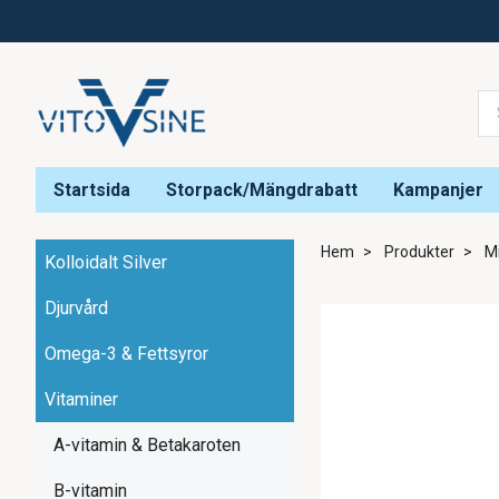
Startsida
Storpack/Mängdrabatt
Kampanjer
Hem
Produkter
Mi
Kolloidalt Silver
Djurvård
Omega-3 & Fettsyror
Vitaminer
A-vitamin & Betakaroten
B-vitamin