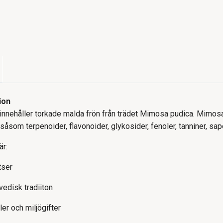
ion
nehåller torkade malda frön från trädet Mimosa pudica. Mimosa 
åsom terpenoider, flavonoider, glykosider, fenoler, tanniner, sapo
r:
atser
vedisk tradiiton
ler och miljögifter