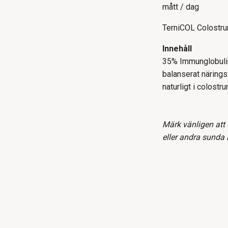
mått / dag
TerniCOL Colostrum
Innehåll
35% Immunglobuliner
balanserat närings
naturligt i colostru
Märk vänligen att 
eller andra sunda 