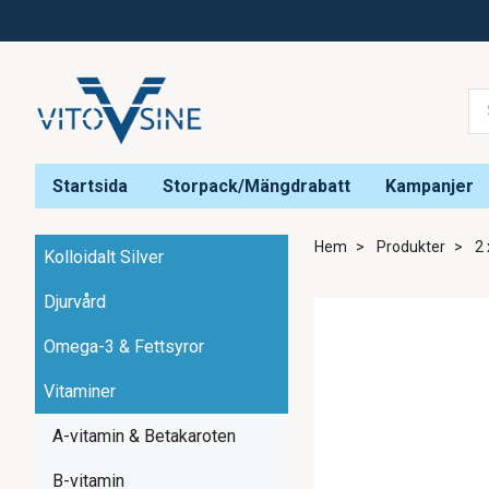
Startsida
Storpack/Mängdrabatt
Kampanjer
Hem
Produkter
2 
Kolloidalt Silver
Djurvård
Omega-3 & Fettsyror
Vitaminer
A-vitamin & Betakaroten
B-vitamin