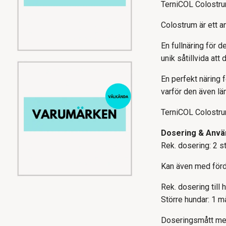
TerniCOL Colostrum
Colostrum är ett a
En fullnäring för 
unik såtillvida att
En perfekt näring f
varför den även lä
TerniCOL Colostrump
Dosering & Anvä
Rek. dosering: 2 s
Kan även med förde
Rek. dosering till 
Större hundar: 1 m
Doseringsmått med