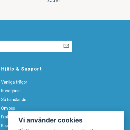
255 kr
375 
Hjälp & Support
Vanliga frågor
Kundtjänst
Så handlar du
Om oss
Frakt & leverans
Vi använder cookies
Köpvillkor