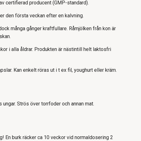
 av certifierad producent (GMP-standard).
er den första veckan efter en kalvning.
dock många gånger kraftfullare. Råmjölken från kon är
iskan.
i alla åldrar. Produkten är nästintill helt laktosfri
lar. Kan enkelt röras ut i t ex fil, youghurt eller kräm.
as ungar. Strös över torrfoder och annan mat.
! En burk räcker ca 10 veckor vid normaldosering 2