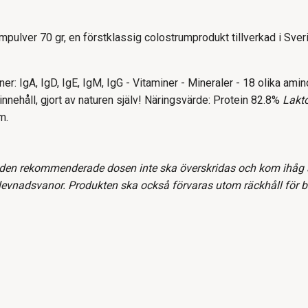
pulver 70 gr, en förstklassig colostrumprodukt tillverkad i Sver
: IgA, IgD, IgE, IgM, IgG - Vitaminer - Mineraler - 18 olika amino
innehåll, gjort av naturen själv! Näringsvärde: Protein 82.8%
Lakt
m.
den rekommenderade dosen inte ska överskridas och kom ihåg att
levnadsvanor. Produkten ska också förvaras utom räckhåll för b