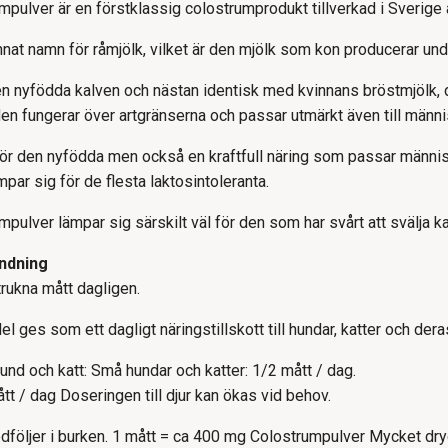
pulver är en förstklassig colostrumprodukt tillverkad i Sverige
nnat namn för råmjölk, vilket är den mjölk som kon producerar und
den nyfödda kalven och nästan identisk med kvinnans bröstmjölk, 
 den fungerar över artgränserna och passar utmärkt även till männ
ör den nyfödda men också en kraftfull näring som passar människor 
mpar sig för de flesta laktosintoleranta.
ulver lämpar sig särskilt väl för den som har svårt att svälja kaps
ndning
trukna mått dagligen.
l ges som ett dagligt näringstillskott till hundar, katter och der
hund och katt: Små hundar och katter: 1/2 mått / dag.
ått / dag Doseringen till djur kan ökas vid behov.
följer i burken. 1 mått = ca 400 mg Colostrumpulver Mycket dryg