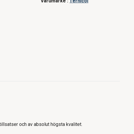
Varumärke :
Ternicol
illsatser och av absolut högsta kvalitet.