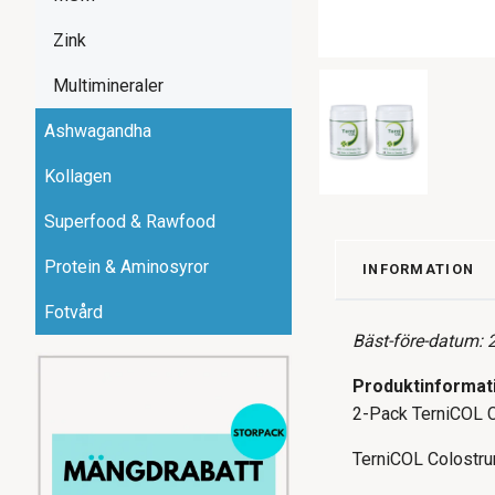
Zink
Multimineraler
Ashwagandha
Kollagen
Superfood & Rawfood
Protein & Aminosyror
INFORMATION
Fotvård
Bäst-före-datum: 
Produktinformat
2-Pack TerniCOL C
TerniCOL Colostrum