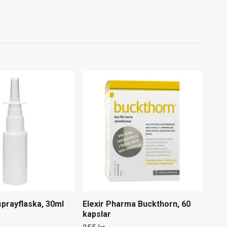
sprayflaska, 30ml
Elexir Pharma Buckthorn, 60
Elex
kapslar
tabl