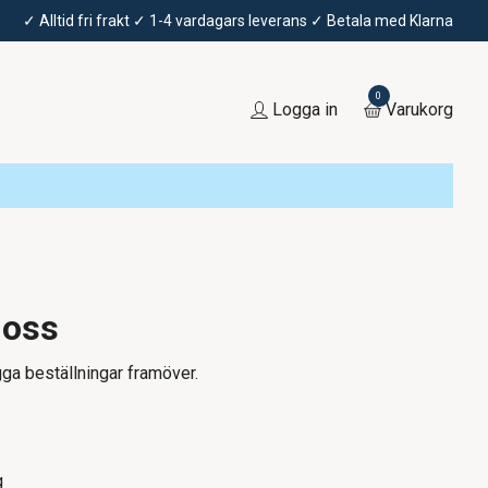
✓ Alltid fri frakt ✓ 1-4 vardagars leverans ✓ Betala med Klarna
0
Logga in
Varukorg
 oss
gga beställningar framöver.
g